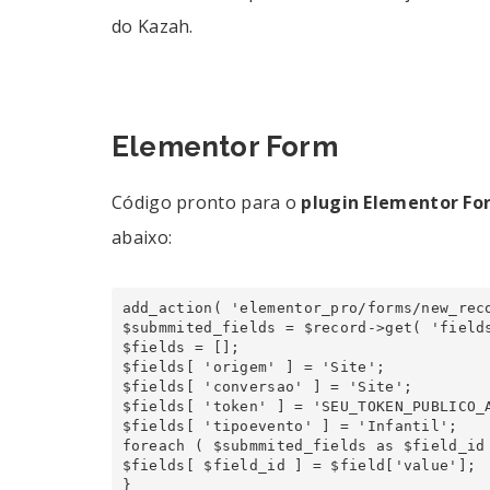
do Kazah.
Elementor Form
Código pronto para o
plugin Elementor Fo
abaixo:
add_action( 'elementor_pro/forms/new_reco
$submmited_fields = $record->get( 'fields
$fields = [];

$fields[ 'origem' ] = 'Site';

$fields[ 'conversao' ] = 'Site';

$fields[ 'token' ] = 'SEU_TOKEN_PUBLICO_A
$fields[ 'tipoevento' ] = 'Infantil';

foreach ( $submmited_fields as $field_id 
$fields[ $field_id ] = $field['value'];

}
