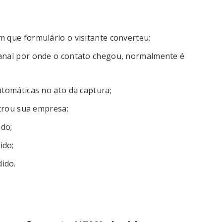
m que formulário o visitante converteu;
canal por onde o contato chegou, normalmente é
utomáticas no ato da captura;
trou sua empresa;
do;
ido;
ido.