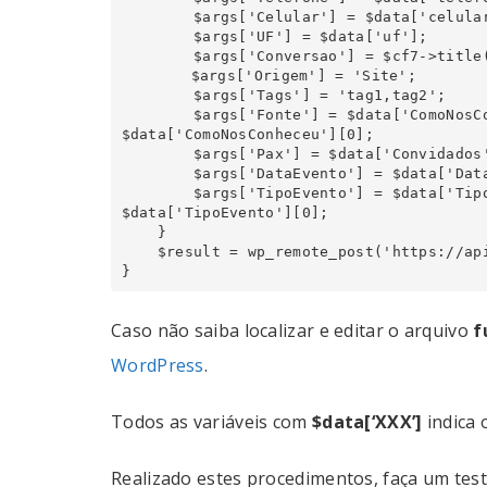
        $args['Celular'] = $data['celular'];

        $args['UF'] = $data['uf'];

        $args['Conversao'] = $cf7->title();

	$args['Origem'] = 'Site';

        $args['Tags'] = 'tag1,tag2';

        $args['Fonte'] = $data['ComoNosConheceu']; // caso use dropdown, substitua por 
$data['ComoNosConheceu'][0];

        $args['Pax'] = $data['Convidados'];

        $args['DataEvento'] = $data['DataEvento'];

        $args['TipoEvento'] = $data['TipoEvento']; // caso use dropdown, substitua por 
$data['TipoEvento'][0];

    }

    $result = wp_remote_post('https://api.kazah.io/apiv1/lead', array('body' => $args));

}
Caso não saiba localizar e editar o arquivo
f
WordPress
.
Todos as variáveis com
$data[‘XXX’]
indica 
Realizado estes procedimentos, faça um test