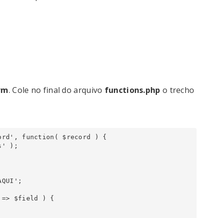
rm
. Cole no final do arquivo
functions.php
o trecho
rd', function( $record ) {

' );

QUI';

=> $field ) {
