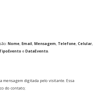
 são:
Nome
,
Email
,
Mensagem
,
Telefone
,
Celular
,
TipoEvento
e
DataEvento
.
 a mensagem digitada pelo visitante. Essa
co do contato;