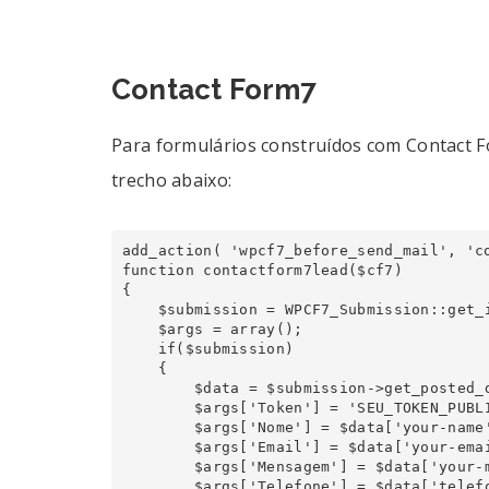
Contact Form7
Para formulários construídos com Contact Fo
trecho abaixo:
add_action( 'wpcf7_before_send_mail', 'co
function contactform7lead($cf7)

{

    $submission = WPCF7_Submission::get_instance();

    $args = array();

    if($submission)

    {

        $data = $submission->get_posted_data();

        $args['Token'] = 'SEU_TOKEN_PUBLICO_AQUI';

        $args['Nome'] = $data['your-name'];

        $args['Email'] = $data['your-email'];

        $args['Mensagem'] = $data['your-message'];

        $args['Telefone'] = $data['telefone'];
