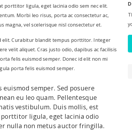
D
 porttitor ligula, eget lacinia odio sem nec elit.
T
ntum. Morbi leo risus, porta ac consectetur ac,
y
 magna, vel scelerisque nisl consectetur et.
d elit. Curabitur blandit tempus porttitor. Integer
 velit aliquet. Cras justo odio, dapibus ac facilisis
porta felis euismod semper. Donec id elit non mi
igula porta felis euismod semper.
lis euismod semper. Sed posuere
Aenean eu leo quam. Pellentesque
atis vestibulum. Duis mollis, est
orttitor ligula, eget lacinia odio
r nulla non metus auctor fringilla.