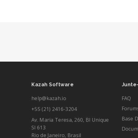
Kazah Software
Junte
help@kazah.io
FAQ
Forum
+55 (21) 2416-3204
Base 
Av. Maria Teresa, 260, Bl Unique
Sl 613
Docum
Rio de Janeiro, Brasil