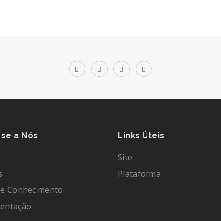
-se a Nós
Links Úteis
Site
s
Plataforma
De Conhecimento
entação